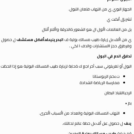
الجهاز البو
ي
ي من التهاب فتعان
التبول.
ثشر
يإل أنك
ىت
ي
ي
ل من العالمات األول ال هو الشعور ةالحرقة واأللم أثنال
ي
من األفءل زيارة طبيب مسالك بولية ف
البحرين
ي
ى
ف
ى
أفضل مستشف
ل حصول ع
وفرطرق حجز االستشارات والدف ا لكي .
تدفق الدم في البول
البول أو تغر
يلون
ي
سبب آخر اجع ك ةحابة لزيارة طبيب المسالك البولية هو إذا الحظ
تءخم الريوستاتا
ممارسة الرياضة الشدادة
الرح
ياالنتباذ البطان
ي
م •
التهاب المسالك البولية والعداد من األسباب األخرى.
ي
ى
ف
ل حصول عىل أفءل خطة عالم لحالتك.
قم بزيارة
طبيب مسالك بولية البحرين