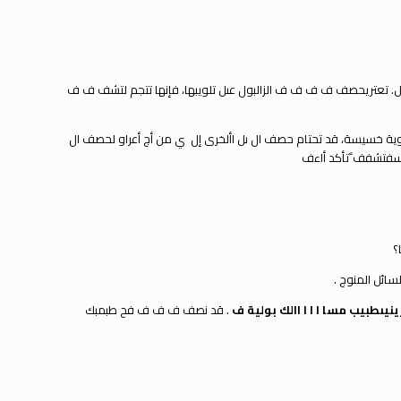
 تعتر
يحصف ف ف ف ف ال
ز
البول عىل تلويبها، فإنها تتجم لتشف ف ف
ية خسيسة، قد تحتام حصف ال ىل األخرى إل
ي
من أج أعراو لحصف ال
لمسفتشفف
تأكد أاءف
ا؟
ائل المنوج .
ين
ي
ى
طبيب مسا ا ا ا االك بولية ف
. قد نصف ف ف ف فح طبمبك