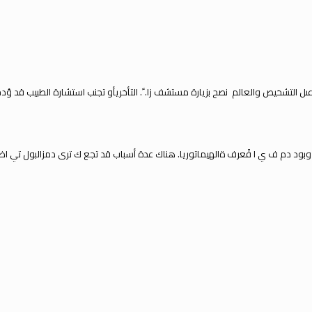
ىل التشخيص والعالم
نصح بزيارة مستشف
ز
ا.
. التأخريأو تجنب استشارة الطبيب قد ؤ
ت وبود دم ف
ي
ا ف
عرف ةالهيماتوريا.
هناك عدة أسباب قد تجع ك ترى دم
زالبول ت
ي
اظ