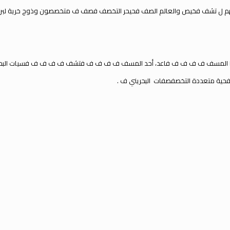
م ل تشف فخيص والعالم الصف فحيح
ر
التخصف فصف ف متخصصون وذوج خرية لبرية
ن طاقمنا المسف ف ف ف ف فاعد، أحد المسف ف ف ف ف فتشف ف ف ف ف فسيات
الب
صفحية متعددة التخصفصفات
البحرين
ف .