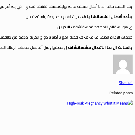
ي
ف
السف فالم، لد نا أطبال مسف فالك بوليةمسف فتشف فف
ي
.
ف
ي
ي
ك أمر مه
ي
ى
أحد أفضال الشساتشا يا ف
، حيث اقدم مجموعة واسفعة من
ي هوالسفالم التخصفصفمسفتشفف
البحرين
خدمات الرعااة الصف ف ف ف ف فحية. اجع نا أطبا نا ذو ج الخرية، ةدعم م
يالسالت ال صا ا
ى
اتصال مشساتشاف
ل حصفول عىل أفءفل خدمات الرعااة ال
Shaukat
Related posts