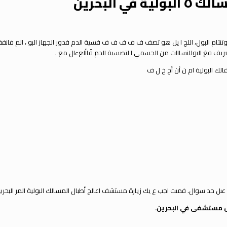
 البحرين
 البول، اللج ا
ي
ل هو تصف ف ف ف ف ف فسية الدم فدور الجهاز البو
، الم فانفة
يف فغ البوللنسااات من الجسم
ي
ا لتصسية الدم ف
األعءال مع .
لك البولية ام ن أن
أج خ ل ف
 عىل حد سوال.
فم
ى
ت اجب ع يك زيارة مستشف
اعالج أطبال المسالك البولية المر
البحري
.