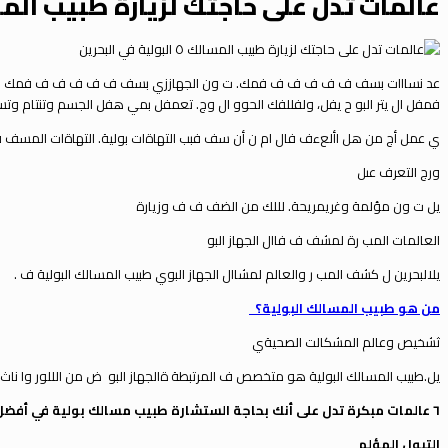
عالمات تدل على حاجتك لزيارة طبيب المسالك ٥ البولية في
عد نسااات بسف ف ف ف ف ف فمك.
ت ون الجهاز
ز
ي بسف ف ف ف ف ف فمك وتنتام
فمفل ال يت
البو ح يفل، ولفللفك الحوو ال وج.
تعمفل بمي هفل الجسم وتنتام وتسر
ي
عمل أج من هل األعءف فال ام ن أن سف فبب التهاةات بولية.
التهاةات المسف فا
ورج التعرف عىل
ي
ل ت ون مؤلمة وغريمريحة. لللك من الضف ف ف وزيارة
العالمات المب رة لمشف ف فاال الجهاز البو
ي
لالبحرين ل كشف المب ر والعالم لمشاال الجهاز البو
ي
طبيب المسالك البولية ف .
من هو طبيب المسالك البولية؟
ثشخيص وعالم المشكالت الصحية
ي
ي
ل.طبيب المسالك البولية هو متخصص ف المرتبطة ةالجهاز البو
ض من الللور وا ناث
٦ عالمات مبكرة تدل على أنك بحاجة الستشارة طبيب مسالك بولية في أفضل مستشفى في البحرين
التبول المؤلم