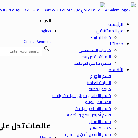
العربية
الرئيسية
عن المستشفى
English
خطط لزيارتك
Online Payment
خدماتنا
خدمات المستشفى
الاستشارة عن بعد
فحص ما قبل التوظيف
الأقسام
قسم الأورام
الجراحة العامة
جراحة العظام
قسم الأطفال حديثي الولادة والخدج
المسالك البولية
قسم النساء والولادة
قسم أمراض المخ والأعصاب
قسم الأسنان
عالمات تدل على حاجتك
طب المسنين
قسم الأنف والأذن والحنجرة
Home