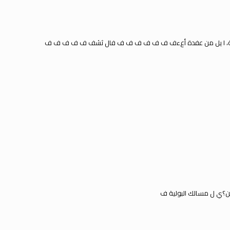
، ا
ي
ل من عفدة أعءف ف ف ف ف ف ف فال ثشف ف ف ف ف ف
ن؟
ي
ل مسالك البولية ف