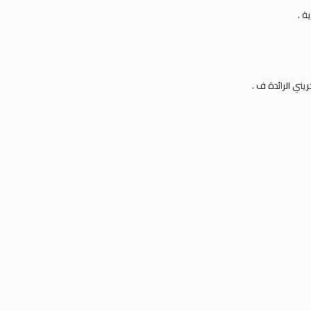
 .
حرين
الرائدة ف .