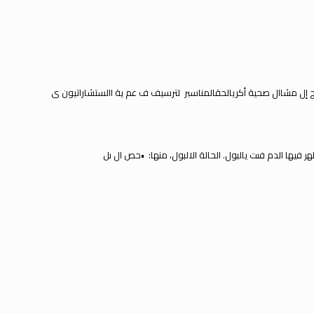
دج إل مشاال صحية أكريالحقالمناسب
لترسيف ف عم ية االستشارات
يون
ى
هر فيها الدم ف
ىت
ي
البول.
الحالة ال
البول، منها: •حص ال ىل