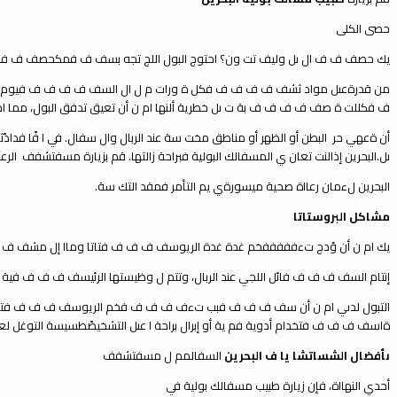
حصى الكلى
ي
ك حصف ف ف ال ىل وليف تت ون؟ احتوج البول اللج تجه بسف ف فمكحصف ف ف 
من قدرةعىل مواد ثشف ف ف ف ف فكل ة ورات م ل ال السف ف ف ف ف فيوم وح
ف فكللت ة صف ف ف ف ف بة ت ىل خطرية ألنها ام ن أن تعيق تدفق البول، مما ا
أن ةعه
ي
ح
ر
البطن أو الظهر أو مناطق مخت سة عند الربال وال سفال.
ف
ي
ا ف
ا فداد
ً
ىل.
البحرين إذالنت تعان
ي
المسفالك البولية فبراحة زالتها.
قم بزيارة مسفتشفف
الرع
البحرين لءمان رعااة صحية ميسورة
ي
ي
م التأم
ر
فمقد التك سة.
مشاكل البروستاتا
ي
ك ام ن أن ؤدج تءفففففخم غدة غدة الريوسف ف ف ف فتاتا وماا إل مشف ف ف ف
إنتام السف ف ف ف فائل اللج
ي
عند الربال، وتتم ل وظيستها الرئيسف ف ف ف فية
التبول لدى
ي
ام ن أن سف ف ف ف فبب تءف ف ف ف فخم الريوسف ف ف ف فتاتا صف 
ةاسف ف ف ف فتخدام أدوية فم ية أو إبرال براحة
ا عىل التشخيص
طسيسة التوغل لعال
ى
أفضال الشساتشا يا ف البحرين
السفالمم ل مسفتشفف
أحد
ي
النهااة، فإن زيارة طبيب مسفالك بولية ف
ي