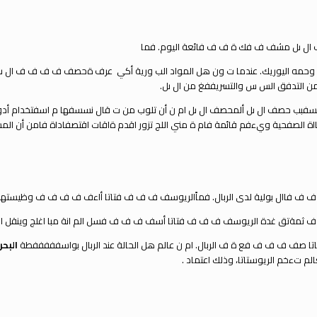
ال ىل مشف ف فك ة ف ف فائعة اليوم. فما
مه اليوريك.
عندما ت ون هل المواد الب ورية أكي
عرف ةحصف ف ف ف ف ال ىل.
من التدفق الس س والتسريففغ من ال ىل.
ثسفبب حصف ال ىل ألم
حصف ال ىل ام ن أن تلوب من ت قال نسسفها م اسفتخدام أدو
ااة الصفحية ويءفم قائمة فام ة من
اللج تزور اقدم ةاقات اقتصفاداة فامن أن ا
 فاال بولية لدى الربال.
فما
الريوسف ف ف ف فتاتا أاءف ف ف ف ف وظيسته
 ف
ث
مةتق غدة الريوسف ف ف ف فتاتا أسف ف ف ف فسل الم انة مبا اغلج وينقل الس
ف ف ف فع ة ف الربال. ام ن عالم هل الحالة عند الربال
بواسفففففطة
البحر
م تءخم الريوستاتا، وذلك اعتماد .