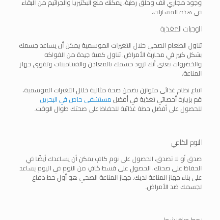
وجود مجاري أنف وحلق رطبة، يمكنك منع البكتيريا والجراثيم من البقاء
في هذه المسارات.
الوجبات المغذية
تناول الطعام الصحي خلال التغيرات الموسمية يمكن أن يساعد جسمك
بشكل كبير في محاربة الأمراض. تناول كمية جيدة من الفواكه
والخضروات يعني أنك تزود جسمك بالمعادن والفيتامينات وتقوي جهاز
المناعة.
اتباع نظام غذائي متوازن يضمن صحة مثالية خلال التغيرات الموسمية.
قم بزيارة أخصائي تغذية في أفضل
مستشفى خاص في البحرين
للحصول على أفضل خطة غذائية للحفاظ على صحتك طوال الوقت.
النوم الكافي
صدق أو لا تصدق، الحصول على نوم كافٍ يمكن أن يساعدك أيضًا في
الحفاظ على صحتك. الحصول على قسط كافٍ من النوم في اليوم يساعد
على بناء جهاز المناعة لديك. جهاز المناعة الصحي هو أول خط دفاع
لجسمك ضد الأمراض.