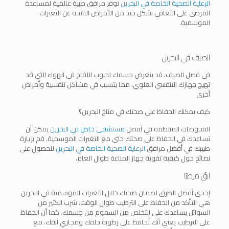
الرعاية الصحية الخاصة في البحرين
توفر مرافق طبية عالمية لمساعدة
المرضى على التعافي بشكل جيد من الأمراض الناتجة عن التغيرات
الموسمية.
الصيف في البحرين
في فصل الصيف، قد يتعرض جسمك لحبوب اللقاح في الهواء التي قد
تهيج جهازك التنفسي العلوي، مما يتسبب في مشاكل تنفسية وأمراض
أخرى
كيف يمكنك الحفاظ على صحتك في مناخ البحرين
؟
الفحوصات المنتظمة في أفضل
مستشفى خاص في البحرين
يمكن أن
تساعدك في الحفاظ على صحتك حتى مع التغيرات الموسمية. قم بزيارة
طبيبك في أفضل مرافق
الرعاية الصحية الخاصة في البحرين
للحصول على
نصائح حول كيفية تقوية جهاز المناعة طوال العام.
ابقَ مرطبًا
إحدى أفضل الطرق لضمان صحتك خلال التغيرات الموسمية في البحرين
هي التأكد من الحفاظ على الترطيب طوال الوقت. شرب الكثير من
السوائل يساعدك على التخلص من السموم من جسمك. كما أن الحفاظ
على الترطيب يعني أنك تحافظ على رطوبة حلقك ومجاري أنفك. مع