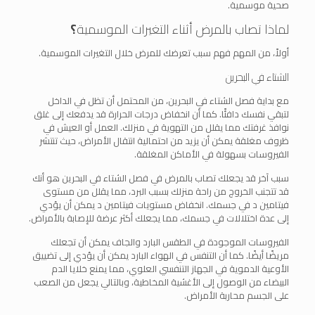
صحية موسمية.
لماذا تصاب بالمرض أثناء التغيرات الموسمية
؟
أولاً، من المهم فهم سبب تعرضك للمرض خلال التغيرات الموسمية.
الشتاء في البحرين
مع بداية فصل الشتاء في البحرين، من المحتمل أن تظل في الداخل
لتبقي نفسك دافئًا. كما أن انخفاض درجات الحرارة قد يدفعك إلى غلق
نوافذ غرفتك مما يقلل من التهوية في منزلك. العمل أو العيش في
ظروف مغلقة يمكن أن يزيد من احتمالية انتقال الأمراض، حيث تنتشر
الفيروسات بسهولة في الأماكن المغلقة.
سبب آخر قد يجعلك تصاب بالمرض في فصل الشتاء في البحرين هو أنك
قد تتجنب الخروج من راحة منزلك بسبب البرد، مما يقلل من مستوى
فيتامين د في جسمك. انخفاض مستويات فيتامين د يمكن أن يؤدي
إلى عدة اختلالات في جسمك، مما يجعلك أكثر عرضة للإصابة بالأمراض.
الفيروسات الموجودة في الطقس البارد والجاف يمكن أن تجعلك
مريضًا أيضًا. كما أن التنفس في الهواء البارد يمكن أن يؤدي إلى تضييق
الأوعية الدموية في الجهاز التنفسي العلوي، مما يمنع خلايا الدم
البيضاء من الوصول إلى الأغشية المخاطية، وبالتالي يجعل من الصعب
على الجسم محاربة الأمراض.