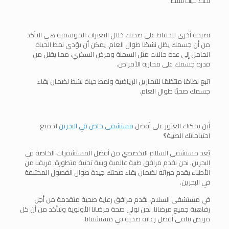
نمط حياة نشط
نصيحة أخرى للحفاظ على صحتك خلال التغيرات الموسمية هي التأكد
من أن جسمك يظل نشطًا طوال العام. يمكن أن يؤدي نمط الحياة
الخامل إلى عدة حالات مثل السمنة ومرض السكري، مما يقلل من
قدرة جسمك على محاربة الأمراض.
اتبع نظامًا منتظمًا للتمارين الرياضية ونمط حياة نشط لضمان بقاء
جسمك صحيًا طوال العام.
أين يمكنك العثور على أفضل
مستشفى خاص في البحرين
لجميع
احتياجاتك الطبية
؟
يُعد مستشفى السلام التخصصي من أفضل المستشفيات الخاصة في
البحرين. نحن نقدم مرافق طبية عالمية وبنية تحتية متطورة. فريقنا من
الأطباء يقدم خبراته لضمان بقاء صحتك جيدة طوال الفصول المختلفة
في البحرين.
في مستشفى السلام، نقدم مرافق رعاية صحية متقدمة من أجل
رفاهية جميع مرضانا. نحن نولي صحة مرضانا الأولوية ونتأكد من أن كل
مريض يتلقى أفضل رعاية صحية في مستشفانا.