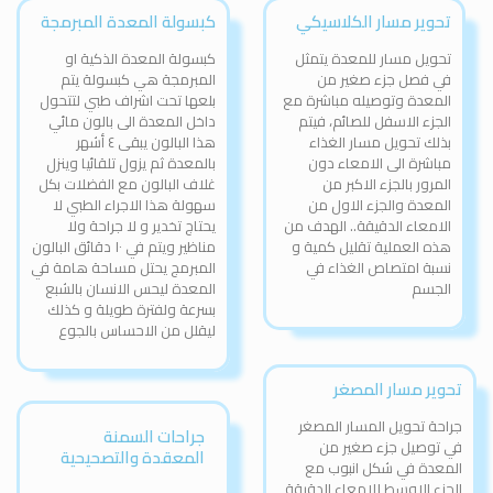
تحوير مسار الكلاسيكي
كبسولة المعدة المبرمجة
تحويل مسار للمعدة يتمثل
كبسولة المعدة الذكية او
في فصل جزء صغير من
المبرمجة هي كبسولة يتم
المعدة وتوصيله مباشرة مع
بلعها تحت اشراف طبي لتتحول
الجزء الاسفل للصائم، فيتم
داخل المعدة الى بالون مائي
بذلك تحويل مسار الغذاء
هذا البالون يبقى ٤ أشهر
مباشرة الى الامعاء دون
بالمعدة ثم يزول تلقائيا وينزل
المرور بالجزء الاكبر من
غلاف البالون مع الفضلات بكل
المعدة والجزء الاول من
سهولة هذا الاجراء الطبي لا
الامعاء الدقيقة.. الهدف من
يحتاج تخدير و لا جراحة ولا
هذه العملية تقليل كمية و
مناظير ويتم في ١٠ دقائق البالون
نسبة امتصاص الغذاء في
المبرمج يحتل مساحة هامة في
الجسم
المعدة ليحس الانسان بالشبع
بسرعة ولفترة طويلة و كذلك
ليقلل من الاحساس بالجوع
تحوير مسار المصغر
جراحة تحويل المسار المصغر
جراحات السمنة
في توصيل جزء صغير من
المعقدة والتصحيحية
المعدة في شكل انبوب مع
الجزء الاوسط للامعاء الدقيقة