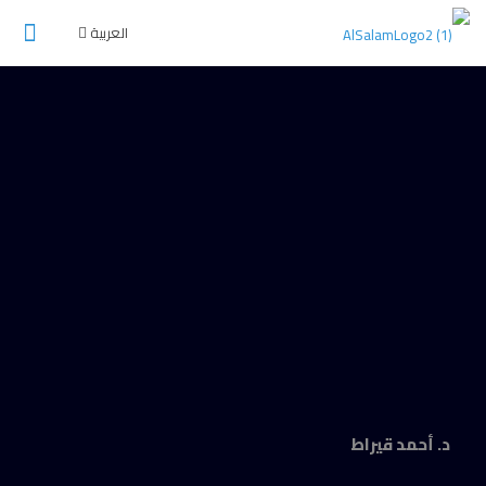
العربية
د. أحمد قيراط